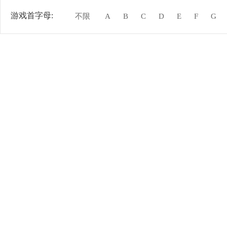
游戏首字母:
不限
A
B
C
D
E
F
G