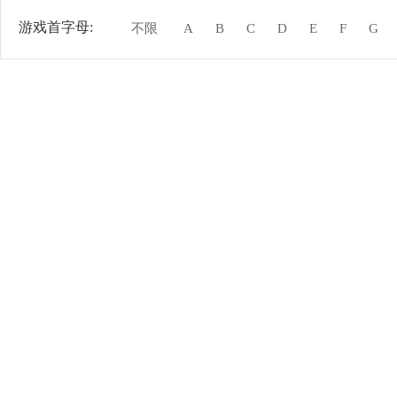
游戏首字母:
不限
A
B
C
D
E
F
G