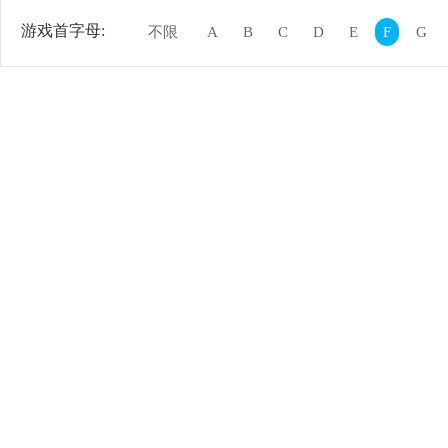
游戏首字母:
不限
A
B
C
D
E
F
G