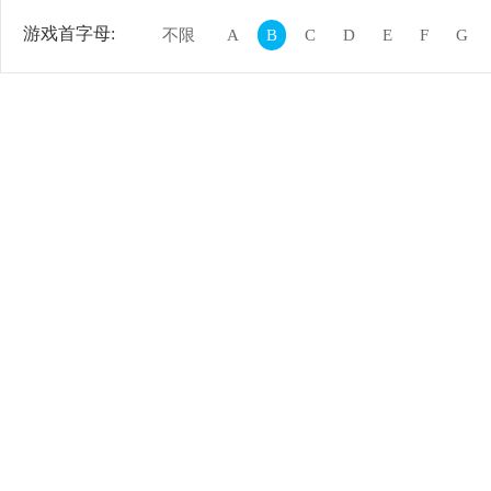
游戏首字母:
不限
A
B
C
D
E
F
G