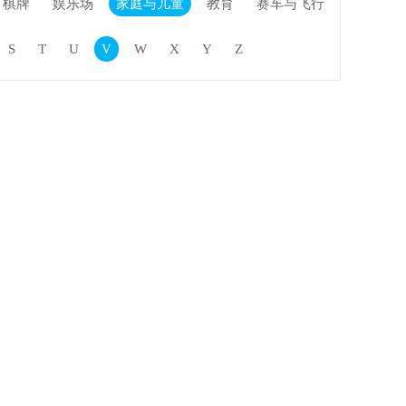
棋牌
娱乐场
家庭与儿童
教育
赛车与飞行
S
T
U
V
W
X
Y
Z