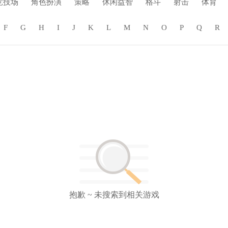
竞技场
角色扮演
策略
休闲益智
格斗
射击
体育
F
G
H
I
J
K
L
M
N
O
P
Q
R
抱歉 ~ 未搜索到相关游戏