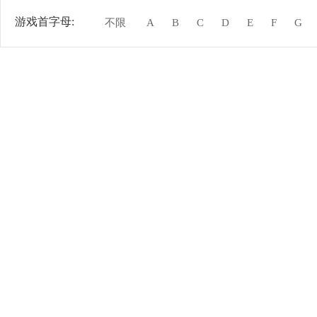
游戏首字母:
不限
A
B
C
D
E
F
G