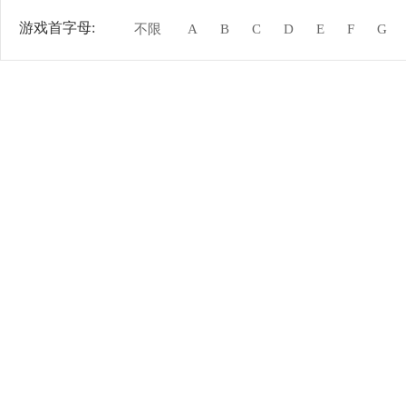
游戏首字母:
不限
A
B
C
D
E
F
G