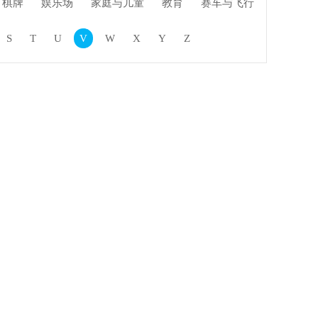
棋牌
娱乐场
家庭与儿童
教育
赛车与飞行
S
T
U
V
W
X
Y
Z