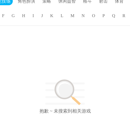
竞技场
角色扮演
策略
休闲益智
格斗
射击
体育
F
G
H
I
J
K
L
M
N
O
P
Q
R
抱歉 ~ 未搜索到相关游戏